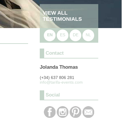
VIEW ALL
TESTIMONIALS
EN
ES
DE
NL
Contact
Jolanda Thomas
(+34) 637 806 281
info@tarifa-events.com
Social