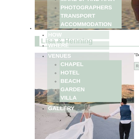
PHOTOGRAPHERS
TRANSPORT
ACCOMMODATION
HOW
Lisa & Henning
WHERE
VENUES
"De
CHAPEL
R
HOTEL
BEACH
GARDEN
VILLA
GALLERY