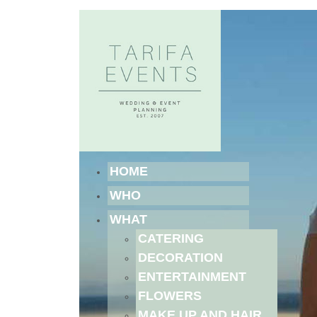
HOME
WHO
WHAT
CATERING
DECORATION
ENTERTAINMENT
FLOWERS
MAKE UP AND HAIR