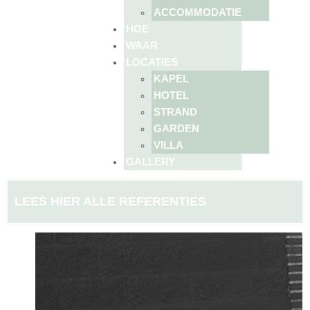
ACCOMMODATIE
HOE
WAAR
LOCATIES
KAPEL
HOTEL
STRAND
GARDEN
VILLA
GALLERY
LEES HIER ALLE REFERENTIES